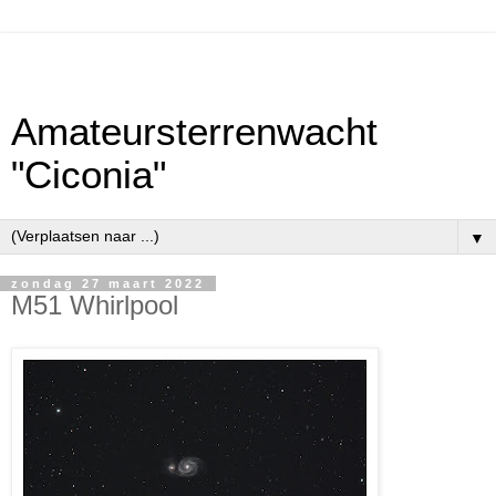
Amateursterrenwacht
"Ciconia"
▼
zondag 27 maart 2022
M51 Whirlpool