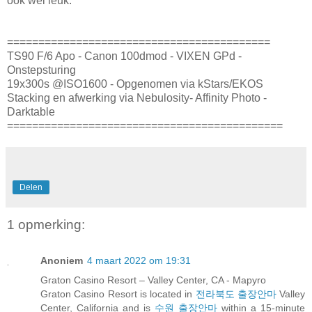
ook wel leuk.
==========================================
TS90 F/6 Apo - Canon 100dmod - VIXEN GPd -
Onstepsturing
19x300s @ISO1600 - Opgenomen via kStars/EKOS
Stacking en afwerking via Nebulosity- Affinity Photo -
Darktable
============================================
Delen
1 opmerking:
Anoniem
4 maart 2022 om 19:31
Graton Casino Resort – Valley Center, CA - Mapyro
Graton Casino Resort is located in
전라북도 출장안마
Valley
Center, California and is
수원 출장안마
within a 15-minute