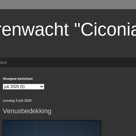
renwacht "Ciconi
lue
Vroegere berichten
zondag 5 juli 2020
Venusbedekking