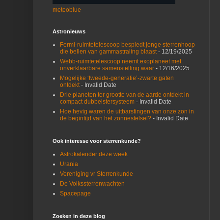
meteoblue
Astronieuws
Fermi-ruimtetelescoop bespiedt jonge sterrenhoop
die bellen van gammastraling blaast
- 12/19/2025
Webb-ruimtetelescoop neemt exoplaneet met
onverklaarbare samenstelling waar
- 12/16/2025
Mogelijke ‘tweede-generatie’-zwarte gaten
ontdekt
- Invalid Date
Drie planeten ter grootte van de aarde ontdekt in
compact dubbelstersysteem
- Invalid Date
Hoe hevig waren de uitbarstingen van onze zon in
de begintijd van het zonnestelsel?
- Invalid Date
Ook interesse voor sterrenkunde?
Astrokalender deze week
Urania
Vereniging vr Sterrenkunde
De Volkssterrenwachten
Spacepage
Zoeken in deze blog