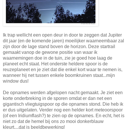
Ik trap wellicht een open deur in door te zeggen dat Jupiter
dit jaar (en de komende jaren) moeilijker waarneembaar zal
zijn door de lage stand boven de horizon. Deze startrail
gemaakt vanop de gewone positie van waar ik
waarnemingen doe in de tuin, zie je goed hoe laag de
planeet echt staat. Het onderste heldere spoor is de
reuzeplaneet en je ziet dat die enkel kort waar te nemen is,
wanneer hij net tussen enkele boomkruinen staat...mijn
window dus!
De opnames werden afgelopen nacht gemaakt. Je ziet een
korte onderbreking in de sporen omdat er dan net een
gigantisch vliegtuigspoor op die opnames stond. Die heb ik
er dus uitgelaten. Verder nog een helder kort meteoorspoor
(of een Iridiumflash?) te zien op de opnames. En echt, het is
niet zo dat de hemel bij ons zo mooi donkerblauw
kleurt....dat is beeldbewerking!