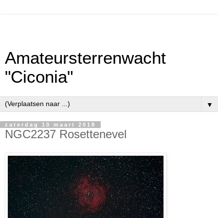
Amateursterrenwacht
"Ciconia"
▼
zaterdag 10 maart 2018
NGC2237 Rosettenevel