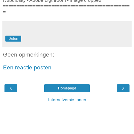
Nubulosity - Adobe Ligthroom - image cropped
===============================================
=
Delen
Geen opmerkingen:
Een reactie posten
‹
›
Homepage
Internetversie tonen