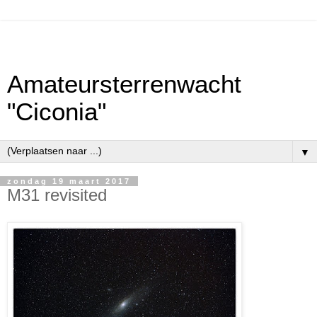
Amateursterrenwacht
"Ciconia"
▼
zondag 19 maart 2017
M31 revisited