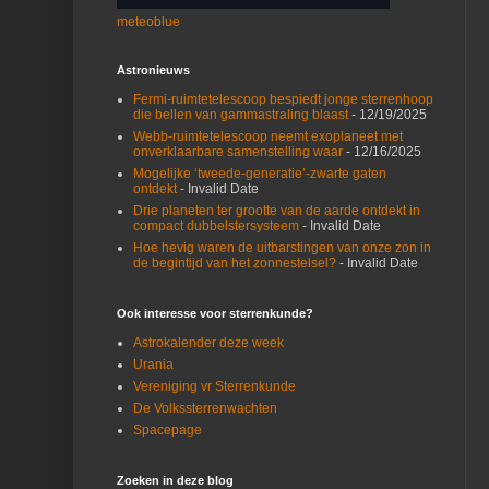
meteoblue
Astronieuws
Fermi-ruimtetelescoop bespiedt jonge sterrenhoop
die bellen van gammastraling blaast
- 12/19/2025
Webb-ruimtetelescoop neemt exoplaneet met
onverklaarbare samenstelling waar
- 12/16/2025
Mogelijke ‘tweede-generatie’-zwarte gaten
ontdekt
- Invalid Date
Drie planeten ter grootte van de aarde ontdekt in
compact dubbelstersysteem
- Invalid Date
Hoe hevig waren de uitbarstingen van onze zon in
de begintijd van het zonnestelsel?
- Invalid Date
Ook interesse voor sterrenkunde?
Astrokalender deze week
Urania
Vereniging vr Sterrenkunde
De Volkssterrenwachten
Spacepage
Zoeken in deze blog