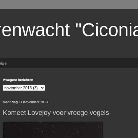
renwacht "Ciconi
lue
Vroegere berichten
maandag 11 november 2013
Komeet Lovejoy voor vroege vogels